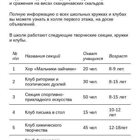
и сражения на висах скандинавских скальдов.
Полную информацию о всех школьных кружках и клубах
вы можете узнать в холле первого этажа, на доске
объявлений.
В школе работают следующие творческие секции, кружки
и клубы.
№
Охват
Названия секций
Возраст
п\п
учащихся
1
Хор «Мальчики-зайчики»
20 чел.
8-9 лет.
Клуб риторики и
2
30 чел.
8-15 лет
поэтических дуэлей
Секция спортивно-
3
50 чел
8-15 лет
прикладного искусства
10-12
4
Клуб письма в стол
15 чел
лет
Клуб химического
5
45 чел
12-18лет
творчества