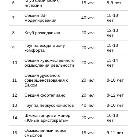
Клуб физических
6
15 чел
8-9 лет
иллюзий
Секция 3d-
15-18
7
40 чел
моделирования
лет
12-13
8
Клуб разведчиков
20 чел
лет
Группа входа в зону
15-18
9
20 чел
комфорта
лет
Секция художественного
13-14
10
20 чел
осмысления реальности
лет
Секция духовного
11
совершенствования с
20 чел
8-10 лет
Бахом
12
Секция фортепиано
20 чел
8-12 лет
13
Группа перкуссионистов
40 чел
8-10 лет
Школа танцев и манер
16-18
14
20 чел
«Юные аристократы»
лет
Осмысленный поиск
15
15 чел
9-11 лет
смыслов