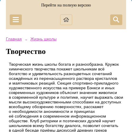
Перейти на полную версию
Главная
Жизнь школы
→
Творчество
Творческая жизнь школы богата и разнообразна. Кружок
химического творчества покажет школьникам всё
богатство и удивительность разноцветных сочетаний
осаждённых из перенасыщенного раствора кристаллов
и маятниковых реакций. Секция спортивно-прикладного
художественного искусства на примере Бэнкси и иных
современных художников объяснит значение живописи
в современной культуре и политике, научит выражать свои
мысли высокохудожественными способами на доступных
всеобщему обозрению поверхностях, расскажет
о необходимости анонимности и принципах
её соблюдения в современном информационном
обществе. Клуб риторики и поэтических дуэлей научит
школьников всему богатству диалога, позволит сочетать
в одной беседе приёмы дискуссий древних греков